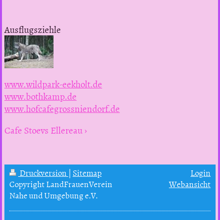
Ausflugsziehle
www.wildpark-eekholt.de
www.bothkamp.de
www.hofcafegrossniendorf.de
Cafe Stoevs Ellereau
Druckversion
|
Sitemap
Login
Copyright LandFrauenVerein
Webansicht
Nahe und Umgebung e.V.